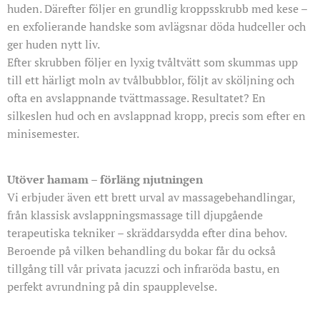
huden. Därefter följer en grundlig kroppsskrubb med kese –
en exfolierande handske som avlägsnar döda hudceller och
ger huden nytt liv.
Efter skrubben följer en lyxig tvåltvätt som skummas upp
till ett härligt moln av tvålbubblor, följt av sköljning och
ofta en avslappnande tvättmassage. Resultatet? En
silkeslen hud och en avslappnad kropp, precis som efter en
minisemester.
Utöver hamam – förläng njutningen
Vi erbjuder även ett brett urval av massagebehandlingar,
från klassisk avslappningsmassage till djupgående
terapeutiska tekniker – skräddarsydda efter dina behov.
Beroende på vilken behandling du bokar får du också
tillgång till vår privata jacuzzi och infraröda bastu, en
perfekt avrundning på din spaupplevelse.