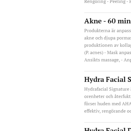
Rengöring - Peeling -
Akne - 60 mi
Produkterna är anpassa
akne och djupa pormas
produktionen av kollag
(P. acnes) - Mask anpa
Ansikts massage, - An
Hydra Facial 
Hydrafacial Signature 
orenheter och återfuk
förser huden med AHA/
effektiv, rengörande 
Hydra Facial 