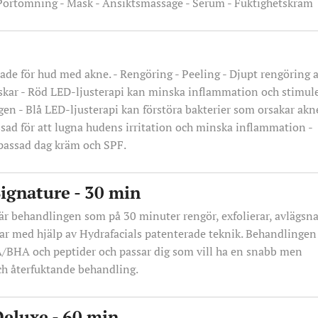
 Portömning - Mask - Ansiktsmassage - Serum - Fuktighetskräm
n
de för hud med akne. - Rengöring - Peeling - Djupt rengöring 
kar - Röd LED-ljusterapi kan minska inflammation och stimul
en - Blå LED-ljusterapi kan förstöra bakterier som orsakar akn
ssad för att lugna hudens irritation och minska inflammation -
passad dag kräm och SPF.
Signature - 30 min
är behandlingen som på 30 minuter rengör, exfolierar, avlägsna
tar med hjälp av Hydrafacials patenterade teknik. Behandlingen
BHA och peptider och passar dig som vill ha en snabb men
och återfuktande behandling.
Deluxe - 60 min