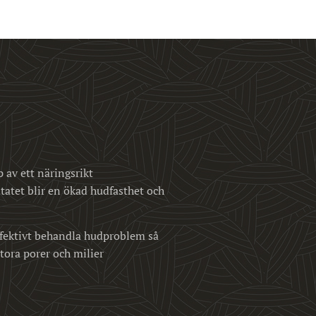
av ett näringsrikt
atet blir en ökad hudfasthet och
effektivt behandla hudproblem så
tora porer och milier