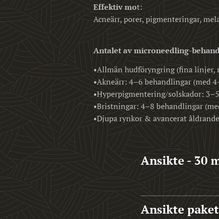
Effektiv mo
t:
Acneärr, porer, pigmenteringar, mela
Antalet av microneedling-behandl
•Allmän hudföryngring (fina linjer
•Akneärr: 4–6 behandlingar (med 4
•Hyperpigmentering/solskador: 3–5
•Bristningar: 4–8 behandlingar (m
•Djupa rynkor & avancerat åldrand
Ansikte - 30 
Ansikte paket 