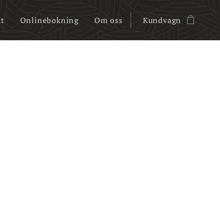
t
Onlinebokning
Om oss
Kundvagn