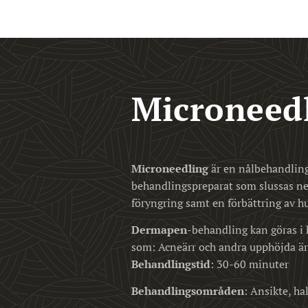
Microneed
Microneedling
är en nålbehandling
behandlingspreparat som slussas ner
föryngring samt en förbättring av h
Dermapen
-behandling kan göras i 
som: Acneärr och andra upphöjda ärr
Behandlingstid
: 30-60 minuter
Behandlingsområden
: Ansikte, ha