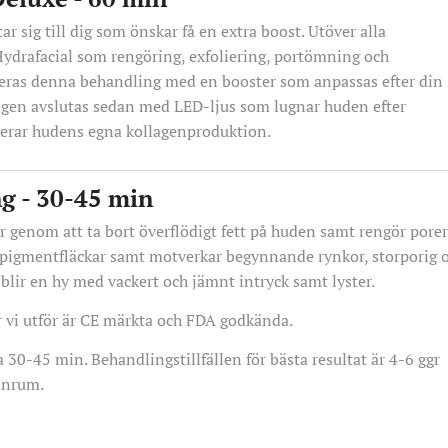
ar sig till dig som önskar få en extra boost. Utöver alla
Hydrafacial som rengöring, exfoliering, portömning och
eras denna behandling med en booster som anpassas efter din
gen avslutas sedan med LED-ljus som lugnar huden efter
erar hudens egna kollagenproduktion.
g - 30-45 min
er genom att ta bort överflödigt fett på huden samt rengör pore
a pigmentfläckar samt motverkar begynnande rynkor, storporig 
blir en hy med vackert och jämnt intryck samt lyster.
r vi utför är CE märkta och FDA godkända.
 30-45 min. Behandlingstillfällen för bästa resultat är 4-6 ggr
anrum.